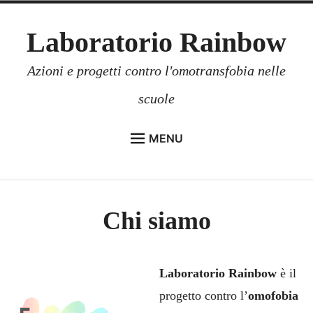
Skip
Laboratorio Rainbow
to
content
Azioni e progetti contro l'omotransfobia nelle
scuole
MENU
Expan
CHI SIAMO
child
menu
VOTA
Chi siamo
ALBO D’ORO
GAY HELP LINE
GAY & STRAIGHT ALLIANCE
Laboratorio Rainbow
è il
progetto contro l’
omofobia
SOSTIENICI